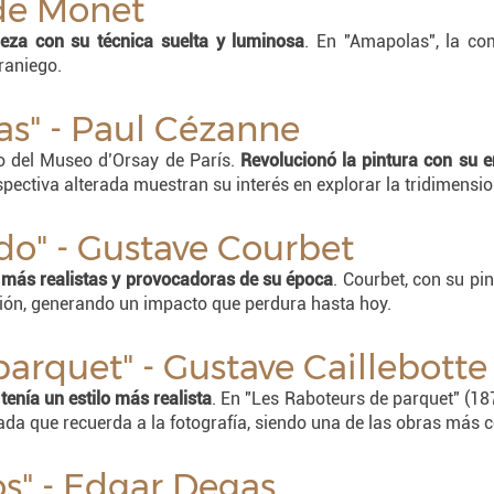
ude Monet
leza con su técnica suelta y luminosa
. En "Amapolas", la co
raniego.
jas" - Paul Cézanne
o del Museo d’Orsay de París.
Revolucionó la pintura con su e
spectiva alterada muestran su interés en explorar la tridimensio
ndo" - Gustave Courbet
 más realistas y provocadoras de su época
. Courbet, con su pi
ación, generando un impacto que perdura hasta hoy.
parquet" - Gustave Caillebotte
enía un estilo más realista
. En "Les Raboteurs de parquet" (1875
ada que recuerda a la fotografía, siendo una de las obras más 
ños" - Edgar Degas