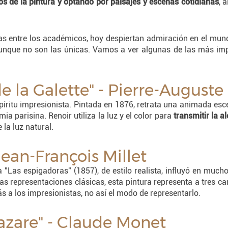
s de la pintura y optando por paisajes y escenas cotidianas
, 
icas entre los académicos, hoy despiertan admiración en el mun
nque no son las únicas. Vamos a ver algunas de las más impor
 de la Galette" - Pierre-Auguste
píritu impresionista. Pintada en 1876, retrata una animada esc
ia parisina. Renoir utiliza la luz y el color para
transmitir la 
 la luz natural.
 Jean-François Millet
a "Las espigadoras" (1857), de estilo realista, influyó en much
as representaciones clásicas, esta pintura representa a tres 
s a los impresionistas, no así el modo de representarlo.
Lazare" - Claude Monet