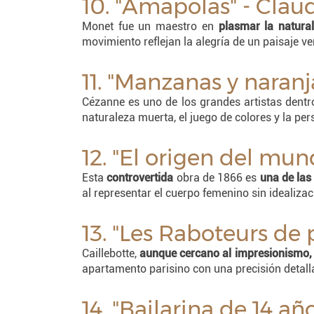
10. "Amapolas" - Cla
Monet fue un maestro en
plasmar la natura
movimiento reflejan la alegría de un paisaje ve
11. "Manzanas y naran
Cézanne es uno de los grandes artistas dentr
naturaleza muerta, el juego de colores y la per
12. "El origen del mu
Esta
controvertida
obra de 1866 es
una de las
al representar el cuerpo femenino sin idealiz
13. "Les Raboteurs de 
Caillebotte,
aunque cercano al impresionismo, t
apartamento parisino con una precisión detall
14. "Bailarina de 14 a