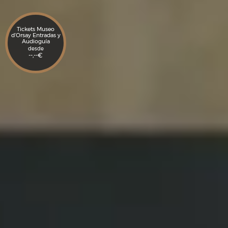
Tickets Museo
d’Orsay Entradas y
Audioguía
desde
--,--
€