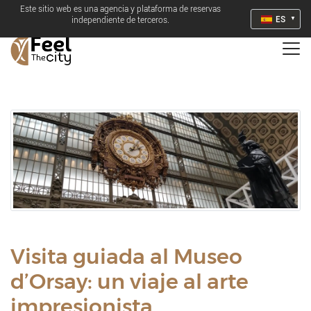
Este sitio web es una agencia y plataforma de reservas
ES
independiente de terceros.
Visita guiada al Museo
d’Orsay: un viaje al arte
impresionista